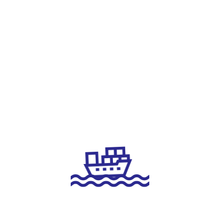
Виталий Потапов, генеральный директор ООО «ЛОГОПЕР»,
выступил перед студентами МГИМО
31 августа 2023
новости
Компания ЛОГОПЕР получила премию «Оператор года 2023»
в номинации «Лучший клиентский сервис»
07 сентября 2023
новости